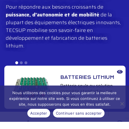
Pour répondre aux besoins croissants de
puissance, d'autonomie et de mobilité
de la
plupart des équipements électriques innovants,
TECSUP mobilise son savoir-faire en
développement et fabrication de batteries
lithium.
BATTERIES LITHIUM
Batterie seule ou solution
complète standard ou sur
Nous utilisons des cookies pour vous garantir la meilleure
mesure
expérience sur notre site web. Si vous continuez à utiliser ce
site, nous supposerons que vous en êtes satisfait.
Accepter
Continuer sans accepter
ALIMENTATION