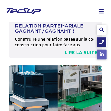
ACTUALITÉS
- Publié le 09/01/24
EXOTEC – TECSUP : UNE
RELATION PARTENARIALE
GAGNANT/GAGNANT !
Construire une relation basée sur la co-
ROBOTIQUE : BATTERIES,
construction pour faire face aux
enjeux…
ALIMENTATIONS…
LIRE LA SUITE
Blog de la mobilité énergétique
Robotique : batteries, alimentations…