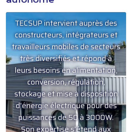
autonome
TECSUP intervient auprès des
constructeurs, intégrateurs et
travailleurs mobiles de secteurs
très diversifiés et répond à
leurs besoins en alimentation,
conversion, régulation,
stockage et mise à disposition
d’énergie électrique pour des
puissances de 50 à 3000W.
Son expertise s’étend aux