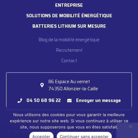
ENTREPRISE
SOLUTIONS DE MOBILITÉ ÉNERGÉTIQUE
BATTERIES LITHIUM SUR MESURE
Blog de la mobilité énergétique
Recrutement
Contact
86 Espace Au vernet

74350 Allonzier-la-Caille
04 50 68 96 22
Envoyer un message
Nous utilisons des cookies pour vous garantir la meilleure
expérience sur notre site web. Si vous continuez à utiliser ce
site, nous supposerons que vous en êtes satisfait.
© TECSUP 2022
-
Mentions légales
-
Plan du site
- Realisation :
Spirale
Accepter
Continuer sans accepter