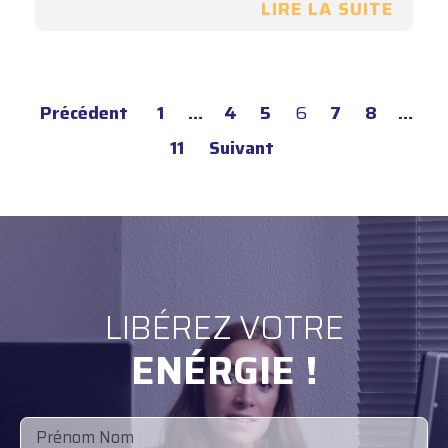
Il existe des solutions alternatives à…
LIRE LA SUITE
Précédent
1
…
4
5
6
7
8
…
11
Suivant
LIBÉREZ VOTRE
ENÉRGIE !